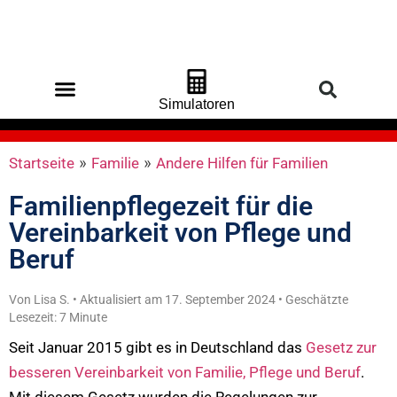
Simulatoren
Startseite
»
Familie
»
Andere Hilfen für Familien
Familienpflegezeit für die
Vereinbarkeit von Pflege und
Beruf
Von Lisa S. • Aktualisiert am 17. September 2024 • Geschätzte
Lesezeit: 7 Minute
Seit Januar 2015 gibt es in Deutschland das
Gesetz zur
besseren Vereinbarkeit von Familie, Pflege und Beruf
.