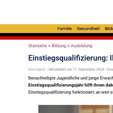
Familie
Gesundheit
Bil
Startseite
»
Bildung
»
Ausbildung
Einstiegsqualifizierung:
Von Lisa S. • Aktualisiert am 17. September 2024 • Ges
Benachteiligte Jugendliche und junge Erwac
Einstiegsqualifizierungsjahr hilft ihnen d
Einstiegsqualifizierung funktioniert, an wen 