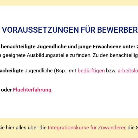
G: VORAUSSETZUNGEN FÜR BEWERBER
n
benachteiligte Jugendliche und junge Erwachsene unter 
e geeignete Ausbildungsstelle zu finden. Zu den benachteili
acheiligte
Jugendliche (Bsp.: mit
bedürftigen
bzw.
arbeitsl
 oder
Fluchterfahrung
,
e hier alles über die
Integrationskurse für Zuwanderer
, die