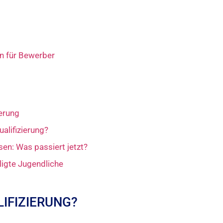
en für Bewerber
derung
alifizierung?
sen: Was passiert jetzt?
iligte Jugendliche
LIFIZIERUNG?